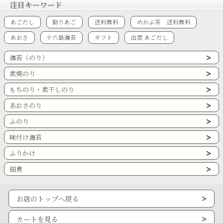
注目キーワード
あごだし
割りあご
送料無料
めかぶ茶 送料無料
あおさ
十六島海苔
ギフト
出雲 あごだし
海苔（のり）
素焼のり
もちのり・素干しのり
あおさのり
ふのり
味付け海苔
ふりかけ
佃煮
お店のトップへ戻る
カートを見る