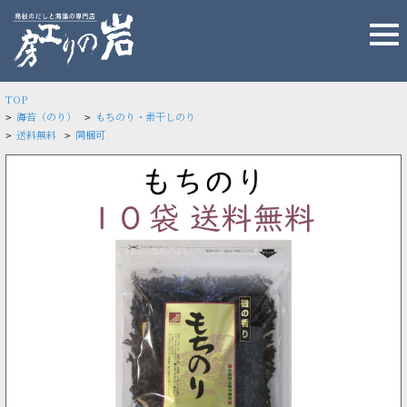
TOP
海苔（のり）
もちのり・素干しのり
>
>
送料無料
同梱可
>
>