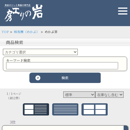
TOP
和布蕪（めかぶ）
めかぶ茶
>
>
商品検索
キーワード検索
1 / 1ページ
（全12件）
3位