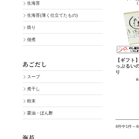
生海苔
生海苔(薄く仕立てたもの)
焙り
佃煮
【ギフト
あごだし
っぷるいの
り
スープ
¥
煮干し
粉末
醤油・ぽん酢
4件中1件～
海苔