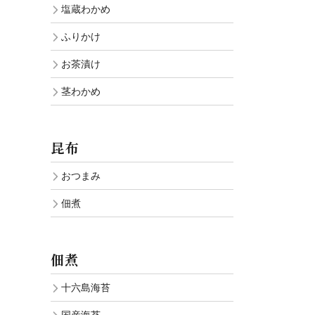
塩蔵わかめ
ふりかけ
お茶漬け
茎わかめ
昆布
おつまみ
佃煮
佃煮
十六島海苔