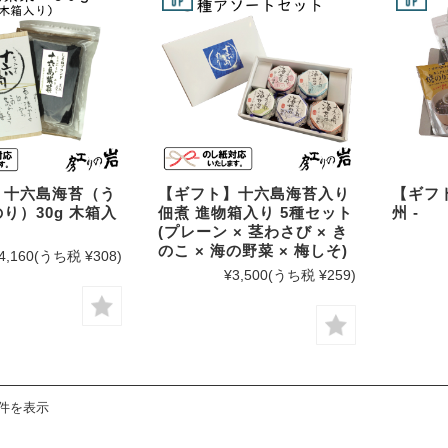
あらめ
わかめ
昆布
佃煮
】十六島海苔（う
【ギフト】十六島海苔入り
【ギフト
ふりかけ
り）30g 木箱入
佃煮 進物箱入り 5種セット
州 -
(プレーン × 茎わさび × き
調味料
のこ × 海の野菜 × 梅しそ)
4,160
(うち税 ¥308)
¥3,500
(うち税 ¥259)
4件を表示