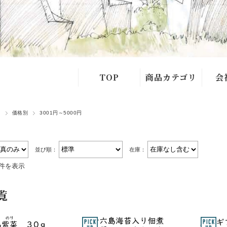
TOP
商品カテゴリ
会
十六島海苔
よく
ト
価格別
3001円～5000円
あごだし
お問
海苔
並び順：
在庫：
4件を表示
めかぶ
覧
ひじき
天草