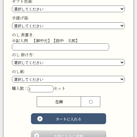
ギフト包装:
手提げ袋:
のし 表書き:
※記入例 【御中元】【田中 太郎】
のし 掛け方:
のし紙:
購入数：
セット
在庫
○