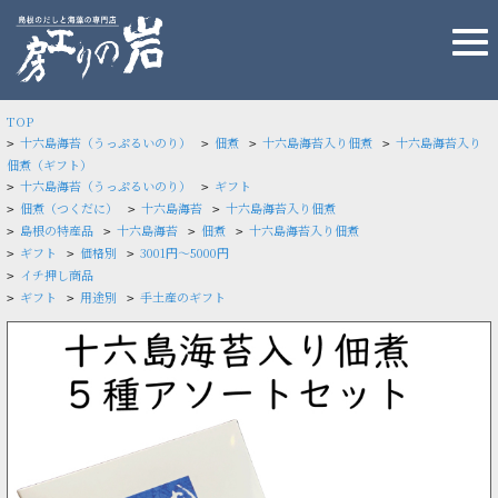
TOP
十六島海苔（うっぷるいのり）
佃煮
十六島海苔入り佃煮
十六島海苔入り
>
>
>
>
佃煮（ギフト）
十六島海苔（うっぷるいのり）
ギフト
>
>
佃煮（つくだに）
十六島海苔
十六島海苔入り佃煮
>
>
>
島根の特産品
十六島海苔
佃煮
十六島海苔入り佃煮
>
>
>
>
ギフト
価格別
3001円～5000円
>
>
>
イチ押し商品
>
ギフト
用途別
手土産のギフト
>
>
>