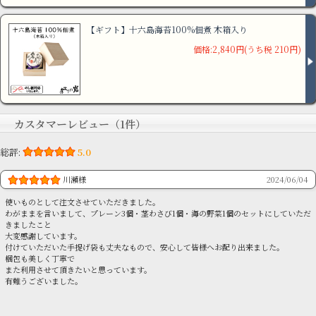
【ギフト】十六島海苔100%佃煮 木箱入り
価格:2,840円(うち税 210円)
カスタマーレビュー（1件）
総評:
5.0
川瀬様
2024/06/04
使いものとして注文させていただきました。
わがままを言いまして、プレーン3個・茎わさび1個・海の野菜1個のセットにしていただ
きましたこと
大変感謝しています。
付けていただいた手提げ袋も丈夫なもので、安心して皆様へお配り出来ました。
梱包も美しく丁寧で
また利用させて頂きたいと思っています。
有難うございました。