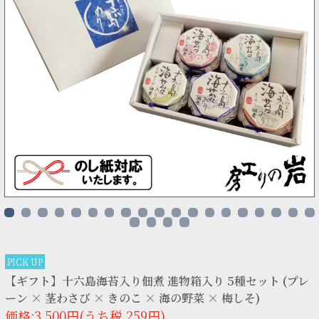
PICK UP
【ギフト】十六島海苔入り佃煮 進物箱入り 5種セット (プレ
ーン × 茎わさび × きのこ × 海の野菜 × 梅しそ)
価格:3,500円(うち税 259円)