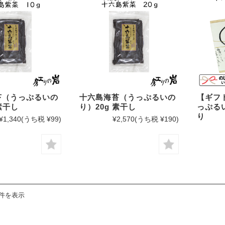
あらめ
わかめ
昆布
佃煮
苔（うっぷるいの
十六島海苔（うっぷるいの
【ギフ
ふりかけ
素干し
り）20g 素干し
っぷるい
り
¥1,340
(うち税 ¥99)
¥2,570
(うち税 ¥190)
調味料
3件を表示