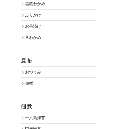
塩蔵わかめ
ふりかけ
お茶漬け
茎わかめ
昆布
おつまみ
佃煮
佃煮
十六島海苔