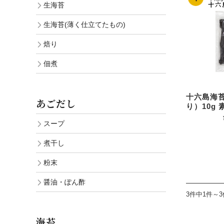
生海苔
生海苔(薄く仕立てたもの)
焙り
佃煮
十六島海
あごだし
り）10g 
スープ
煮干し
粉末
醤油・ぽん酢
3件中1件～
海苔