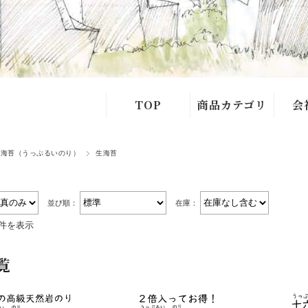
TOP
商品カテゴリ
会
十六島海苔
よく
島海苔（うっぷるいのり）
生海苔
あごだし
お問
海苔
並び順：
在庫：
3件を表示
めかぶ
覧
ひじき
天草