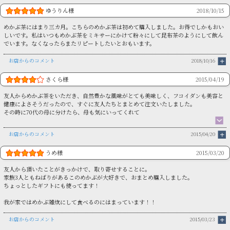
ゆうりん様
2018/10/15
めかぶ茶にはまり三カ月。こちらのめかぶ茶は初めて購入しました。お得でしかもおい
しいです。私はいつもめかぶ茶をミキサーにかけて粉々にして昆布茶のようにして飲ん
でいます。なくなったらまたリピートしたいとおもいます。
お店からのコメント
2018/10/16
さくら様
2015/04/19
友人からめかぶ茶をいただき、自然豊かな風味がとても美味しく、フコイダンも美容と
健康によさそうだったので、すぐに友人たちとまとめて注文いたしました。
その時に70代の母に分けたら、母も気にいってくれて
お店からのコメント
2015/04/20
うめ様
2015/03/20
友人から頂いたことがきっかけで、取り寄せすることに。
家族3人ともねばりがあるこのめかぶが大好きで、おまとめ購入しました。
ちょっとしたギフトにも使ってます！
我が家ではめかぶ雑炊にして食べるのにはまっています！！
お店からのコメント
2015/03/23