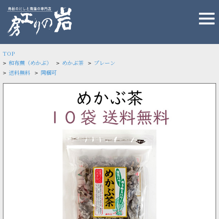
TOP
和布蕪（めかぶ）
めかぶ茶
プレーン
>
>
>
送料無料
同梱可
>
>