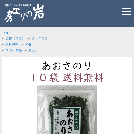
TOP
海苔（のり）
あおさのり
>
>
送料無料
同梱可
>
>
その他海藻
あおさ
>
>