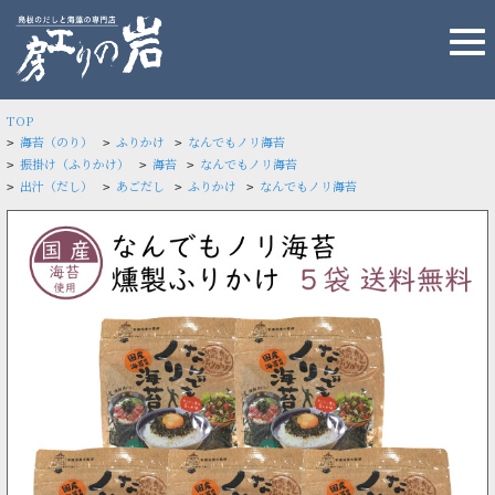
TOP
海苔（のり）
ふりかけ
なんでもノリ海苔
>
>
>
振掛け（ふりかけ）
海苔
なんでもノリ海苔
>
>
>
出汁（だし）
あごだし
ふりかけ
なんでもノリ海苔
>
>
>
>