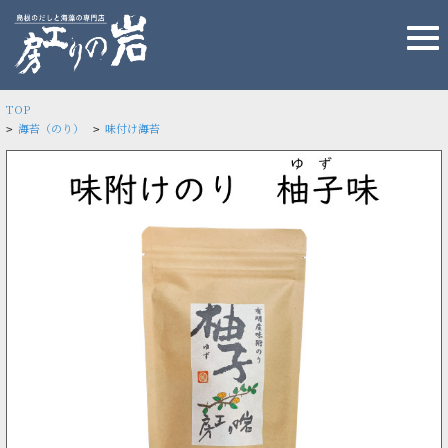
TOP
海苔（のり）
味付け海苔
>
>