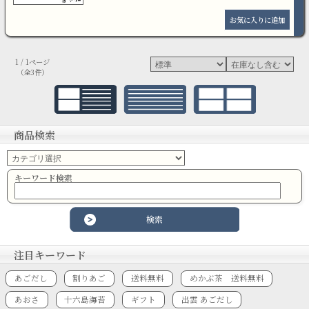
1 / 1ページ
（全3件）
商品検索
キーワード検索
注目キーワード
あごだし
割りあご
送料無料
めかぶ茶 送料無料
あおさ
十六島海苔
ギフト
出雲 あごだし