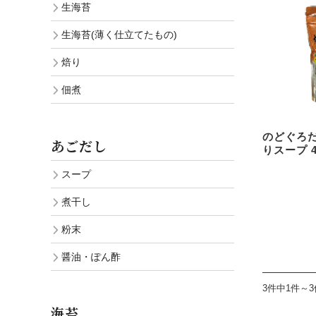
生海苔
生海苔(薄く仕立てたもの)
焙り
佃煮
のどぐろ
あごだし
りスープ 4
スープ
煮干し
粉末
醤油・ぽん酢
3件中1件～
海苔