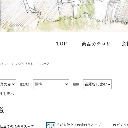
TOP
商品カテゴリ
会
十六島海苔
よく
（だし）
のどぐろだし
スープ
あごだし
お問
海苔
並び順：
在庫：
3件を表示
めかぶ
覧
ひじき
天草