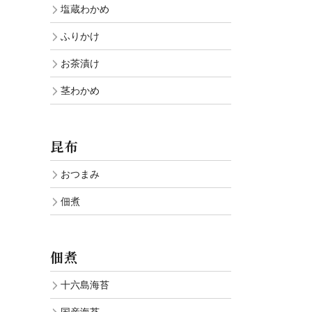
塩蔵わかめ
ふりかけ
お茶漬け
茎わかめ
昆布
おつまみ
佃煮
佃煮
十六島海苔